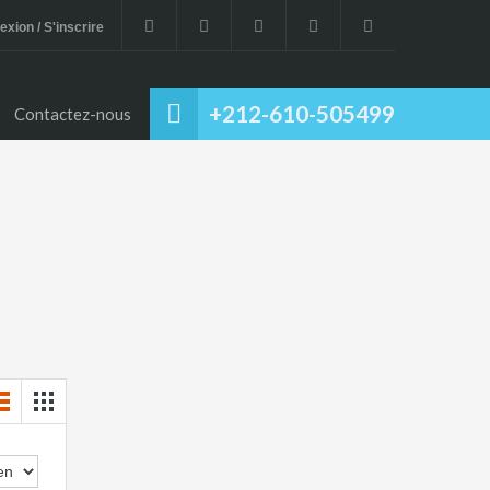
xion / S'inscrire
+212-610-505499
Contactez-nous