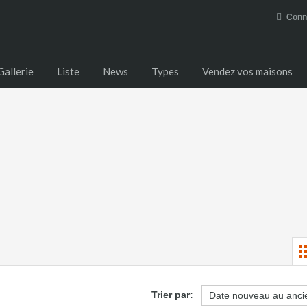
Conne
Gallerie
Liste
News
Types
Vendez vos maisons
Trier par: