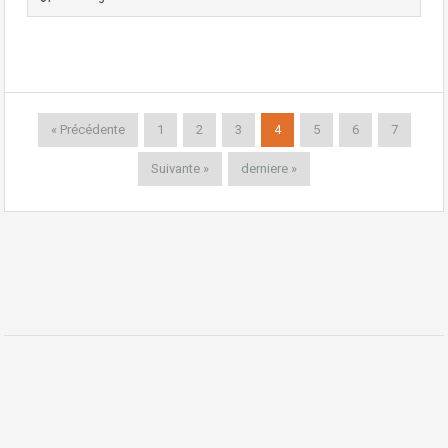
« Précédente
1
2
3
4
5
6
7
Suivante »
derniere »