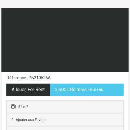
Réference : PB210526A
À louer, For Rent
3,500DHs mois
- Bureau
64 m²
Ajouter aux Favoris